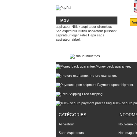
TAGS
Voi
aspirateur
Nilfisk
aspirateur silencieux
Sac aspirateur Nilfisk
aspirateur puissant
aspirateur léger
Filtre
Hepa
sacs
aspirateur
airbelt
Money back guarantee.
In-store exchange.
Payment upon shipment.
Free Shipping.
100% secure pa
CATÉGORIES
INFORM
Aspirateur
Nouveaux pr
Sacs Aspirateurs
Nos magasi