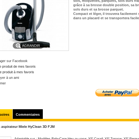
sols, moquettes, parquets, sols durs fra
grâce à sa brosse double position, sa b
sols durs et sa brosse parquet.
Compact et léger, il trouvera facilement 
dans un placard et se transportera facil
AGRANDIR
ager sur Facebook
e produit de mes favoris
e produit à mes favoris
yer à un ami
imer
soires
Commentaires
 aspirateur Miele HyClean 3D FJM
Adaptable sur : Modèles BabyCare bleu ou rose; XS' Corail; XS' Topaze; XS' Parqu