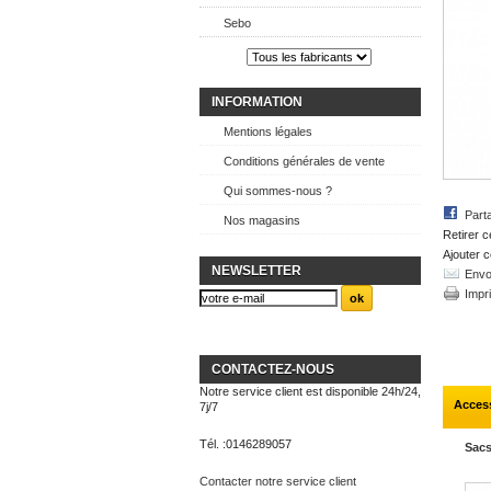
Sebo
INFORMATION
Mentions légales
Conditions générales de vente
Qui sommes-nous ?
Part
Nos magasins
Retirer c
Ajouter c
NEWSLETTER
Envo
Impr
CONTACTEZ-NOUS
Notre service client est disponible 24h/24,
Acces
7j/7
Tél. :
0146289057
Sacs
Contacter notre service client