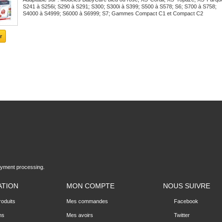
S241 à S256i; S290 à S291; S300; S300i à S399; S500 à S578; S6; S700 à S758;
S4000 à S4999; S6000 à S6999; S7; Gammes Compact C1 et Compact C2
r
yment processing.
ATION
MON COMPTE
NOUS SUIVRE
oduits
Mes commandes
Facebook
ns
Mes avoirs
Twitter